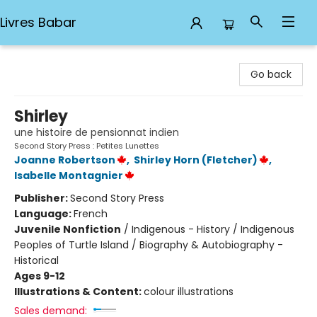
Livres Babar
Livres Babar
Go back
Shirley
une histoire de pensionnat indien
Second Story Press : Petites Lunettes
Joanne Robertson
,
Shirley Horn (Fletcher)
,
Isabelle Montagnier
Publisher:
Second Story Press
Language:
French
Juvenile Nonfiction
/
Indigenous - History / Indigenous
Peoples of Turtle Island / Biography & Autobiography -
Historical
Ages 9-12
Illustrations & Content:
colour illustrations
Sales demand: