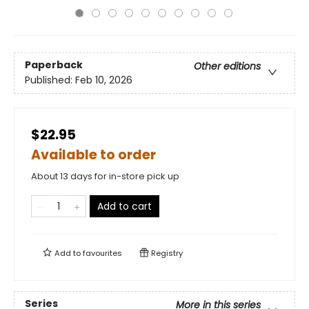
Paperback
Other editions
Published:
Feb 10, 2026
$22.95
Available to order
About 13 days for in-store pick up
Add to cart
Add to
favourites
Registry
Series
More in this series