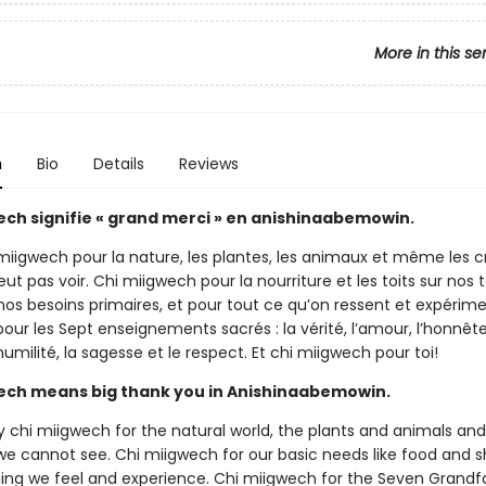
More in this se
n
Bio
Details
Reviews
ech signifie « grand merci » en anishinaabemowin.
 miigwech pour la nature, les plantes, les animaux et même les c
ut pas voir. Chi miigwech pour la nourriture et les toits sur nos t
os besoins primaires, et pour tout ce qu’on ressent et expérime
ur les Sept enseignements sacrés : la vérité, l’amour, l’honnête
humilité, la sagesse et le respect. Et chi miigwech pour toi!
ech means big thank you in Anishinaabemowin.
 chi miigwech for the natural world, the plants and animals an
we cannot see. Chi miigwech for our basic needs like food and s
hing we feel and experience. Chi miigwech for the Seven Grandf