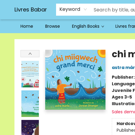
Livres Babar
Keyword
Home
Browse
English Books
Livres fr
Livres Babar
chi 
astra már
Publisher
Language
Juvenile F
Ages 3-5
Illustrati
Sales dem
Hardco
Publishe