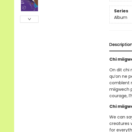
Series
Album
Descriptio
Chi miigw
On dit chi
qu’on ne pe
comblent n
miigwech po
courage, l’
Chi miigw
We can say
creatures 
for everyt