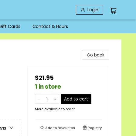
Login
Gift Cards
Contact & Hours
Go back
$21.95
1 in store
Add to cart
More available to order
ons
Add to
favourites
Registry