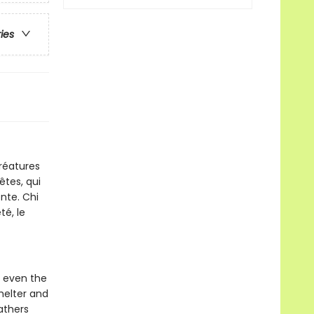
ries
réatures
êtes, qui
nte. Chi
té, le
d even the
helter and
athers