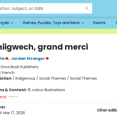
ançais
Games, Puzzles, Toys and More
Events
miigwech, grand merci
ta
,
Jordan Stranger
:
Orca Book Publishers
:
French
iction
/
Indigenous / Social Themes / Social Themes
ons & Content:
15 colour illustrations
and:
ver
Other editi
d:
Mar 17, 2026