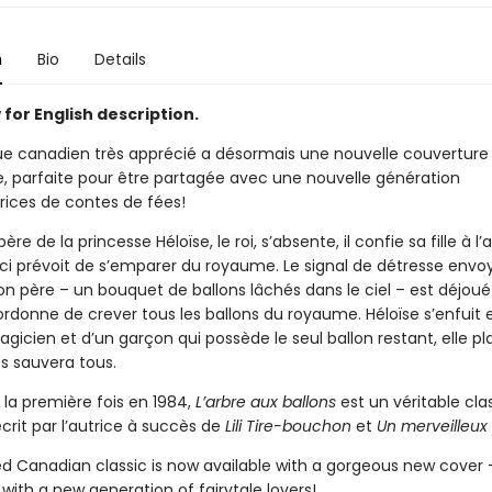
n
Bio
Details
for English description.
ue canadien très apprécié a désormais une nouvelle couverture
, parfaite pour être partagée avec une nouvelle génération
rices de contes de fées!
ère de la princesse Héloïse, le roi, s’absente, il confie sa fille à l’
-ci prévoit de s’emparer du royaume. Le signal de détresse envo
on père – un bouquet de ballons lâchés dans le ciel – est déjoué
ordonne de crever tous les ballons du royaume. Héloïse s’enfuit 
agicien et d’un garçon qui possède le seul ballon restant, elle p
es sauvera tous.
 la première fois en 1984,
L’arbre aux ballons
est un véritable cla
crit par l’autrice à succès de
Lili Tire-bouchon
et
Un merveilleux p
ed Canadian classic is now available with a gorgeous new cover 
 with a new generation of fairytale lovers!