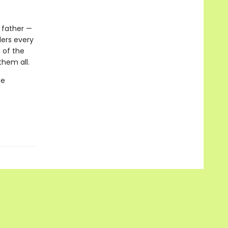
 father —
ders every
 of the
them all.
he