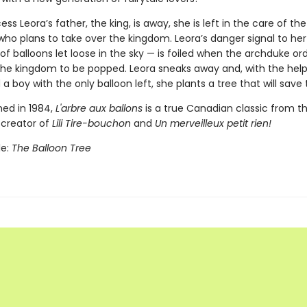
ss Leora’s father, the king, is away, she is left in the care of the
who plans to take over the kingdom. Leora’s danger signal to her
f balloons let loose in the sky — is foiled when the archduke or
 the kingdom to be popped. Leora sneaks away and, with the help
a boy with the only balloon left, she plants a tree that will save 
shed in 1984,
L'arbre aux ballons
is a true Canadian classic from t
 creator of
Lili Tire-bouchon
and
Un merveilleux petit rien!
le:
The Balloon Tree