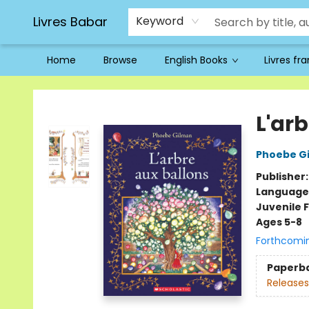
Livres Babar
Keyword
Home
Browse
English Books
Livres fr
Livres Babar
L'ar
Phoebe G
Publisher
Language
Juvenile F
Ages 5-8
Forthcomi
Paperb
Releases