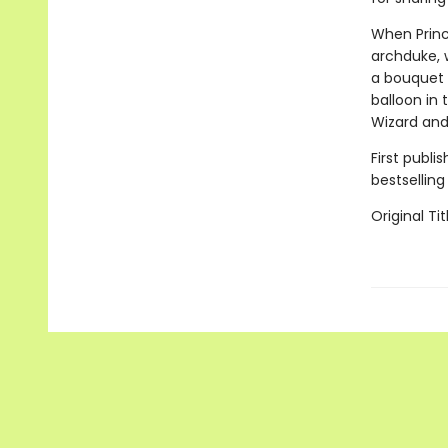
When Prince
archduke, 
a bouquet o
balloon in
Wizard and 
First publi
bestselling
Original Tit