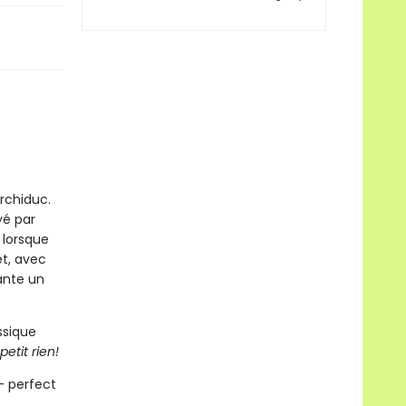
archiduc.
yé par
 lorsque
et, avec
lante un
ssique
etit rien!
– perfect