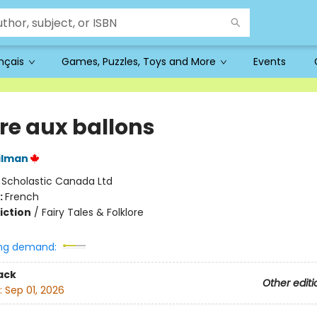
ançais
Games, Puzzles, Toys and More
Events
bre aux ballons
ilman
:
Scholastic Canada Ltd
:
French
iction
/
Fairy Tales & Folklore
ng demand:
ack
Other editi
:
Sep 01, 2026