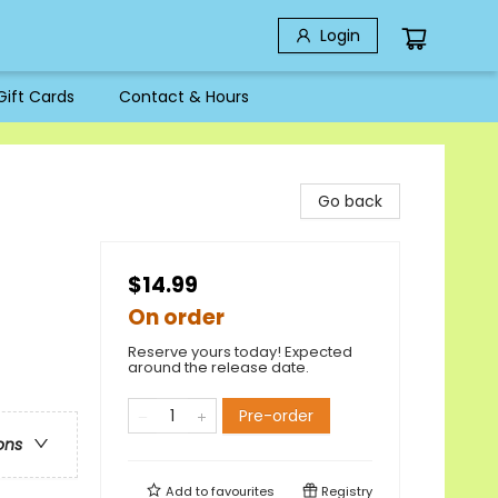
Login
Gift Cards
Contact & Hours
Go back
$14.99
On order
Reserve yours today! Expected
around the release date.
Pre-order
ons
Add to
favourites
Registry