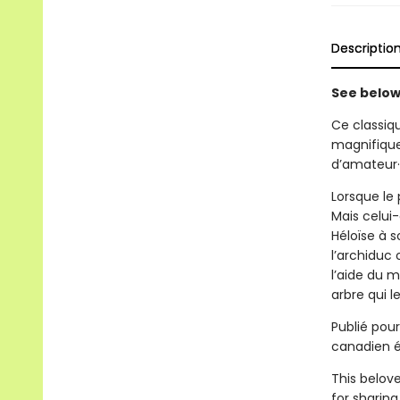
Descriptio
See below 
Ce classiq
magnifique
d’amateur·
Lorsque le p
Mais celui
Héloïse à s
l’archiduc 
l’aide du m
arbre qui l
Publié pour
canadien é
This belov
for sharing