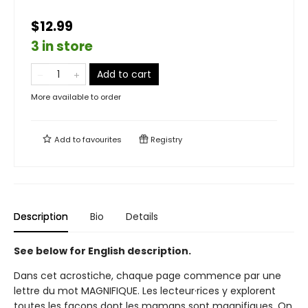
$12.99
3 in store
Add to cart
More available to order
Add to
favourites
Registry
Description
Bio
Details
See below for English description.
Dans cet acrostiche, chaque page commence par une
lettre du mot MAGNIFIQUE. Les lecteur·rices y explorent
toutes les façons dont les mamans sont magnifiques. On