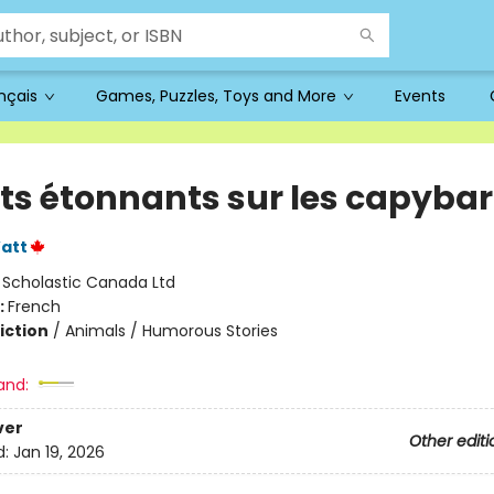
ançais
Games, Puzzles, Toys and More
Events
aits étonnants sur les capyba
att
:
Scholastic Canada Ltd
:
French
iction
/
Animals / Humorous Stories
and:
ver
Other editi
d:
Jan 19, 2026