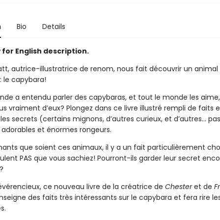
n
Bio
Details
for English description.
t, autrice-illustratrice de renom, nous fait découvrir un animal
: le capybara!
nde a entendu parler des capybaras, et tout le monde les aime
 vraiment d’eux? Plongez dans ce livre illustré rempli de faits e
es secrets (certains mignons, d’autres curieux, et d’autres... pa
 adorables et énormes rongeurs.
nants que soient ces animaux, il y a un fait particulièrement c
eulent PAS que vous sachiez! Pourront-ils garder leur secret enco
?
révérencieux, ce nouveau livre de la créatrice de
Chester
et de
F
seigne des faits très intéressants sur le capybara et fera rire le
s.