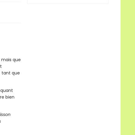
, mais que
t
s tant que
hoquant
re bien
risson
s