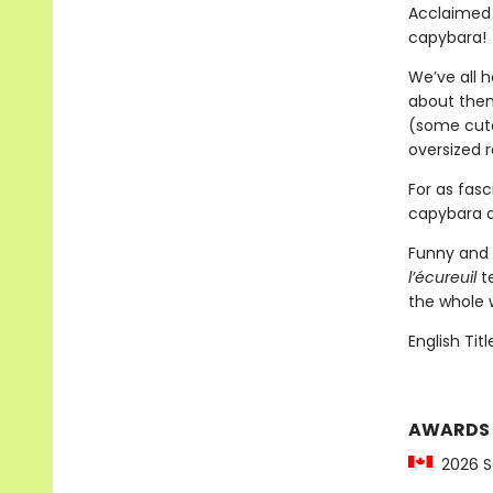
Acclaimed 
capybara!
We’ve all 
about them
(some cute
oversized 
For as fasc
capybara d
Funny and 
l’écureuil
te
the whole 
English Titl
AWARDS
2026 S