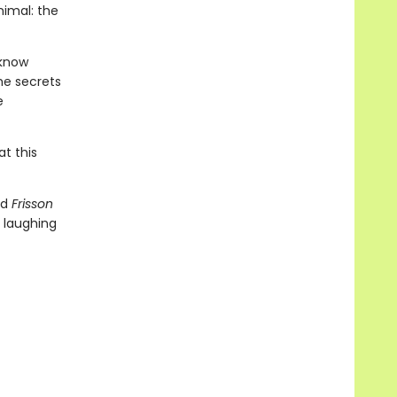
nimal: the
 know
he secrets
e
at this
nd
Frisson
 laughing