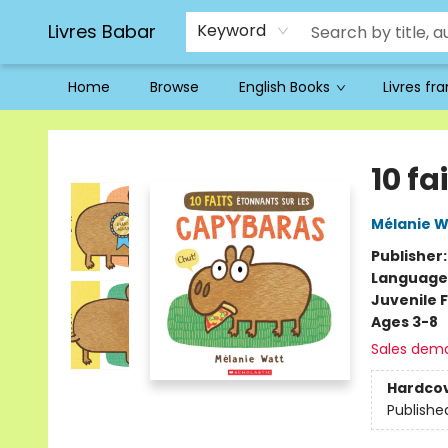
Livres Babar
Keyword
Home
Browse
English Books
Livres fr
Livres Babar
10 f
Mélanie W
Publisher
Language
Juvenile F
Ages 3-8
Sales dem
Hardco
Publishe