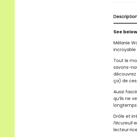
Descriptio
See below 
Mélanie Wat
incroyable 
Tout le mo
savons-nous
découvrez l
ça) de ces
Aussi fasci
qu’ils ne v
longtemps
Drôle et ir
l’écureuil
en
lecteur·rice