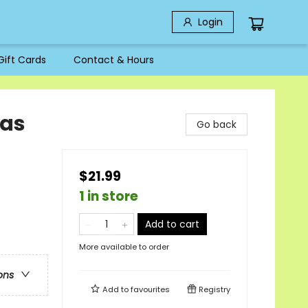
Login
Gift Cards
Contact & Hours
ras
Go back
$21.99
1 in store
Add to cart
More available to order
ons
Add to
favourites
Registry