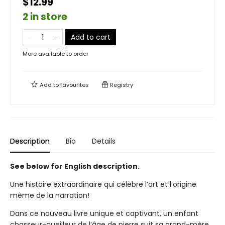
$12.99
2 in store
Add to cart
More available to order
Add to
favourites
Registry
Description
Bio
Details
See below for English description.
Une histoire extraordinaire qui célèbre l’art et l’origine
même de la narration!
Dans ce nouveau livre unique et captivant, un enfant
chasseur-cueilleur de l’âge de pierre suit sa grand-mère